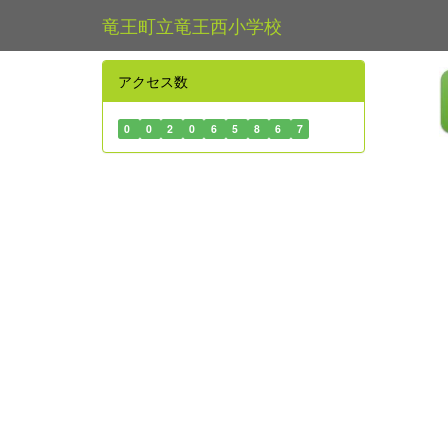
竜王町立竜王西小学校
アクセス数
0
0
2
0
6
5
8
6
7