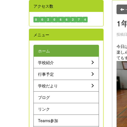
アクセス数
0
0
2
0
6
6
2
7
4
1
投稿日時
メニュー
今日
ホーム
楽し
ても
学校紹介
行事予定
学校だより
ブログ
リンク
Teams参加