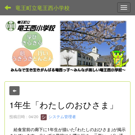
竜王町立竜王西小学校
Toggl
1年生「わたしのおひさま」
投稿日時 : 04/20
システム管理者
給食室前の廊下に1年生が描いた｢わたしのおひさま｣が掲示