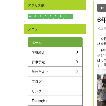
アクセス数
0
0
2
0
6
6
8
1
1
6
投稿日時
メニュー
今日
ホーム
縁を
6年
学校紹介
子ど
ばっ
行事予定
す。
学校だより
ブログ
リンク
Teams参加