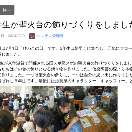
一覧へ
年生か聖火台の飾りづくりをしまし
 : 2024/07/01
システム管理者
は7月1日「びわこの日」です。5年生は朝早くに集合し、元気にフロ
感じました。
生が来年滋賀で開催される国スポ障スポの聖火台の飾りづくりをしまし
もたちはその台の飾りとなる焼き物を作りました。信楽陶芸の森より本
て作りました。一つは聖火台の飾りに、一つは自分の思い出に作りまし
選ばれし６年生です。最後には滋賀県のキャラクター「キャッフィー」