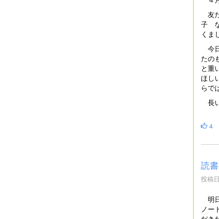
友だ
子 
くま
今日
たの
と重
ほし
らで
長い
4
読書
投稿日時
明日
ノー
だき