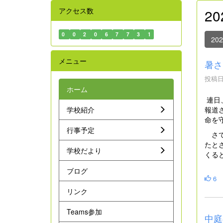
アクセス数
2
0
0
2
0
6
7
7
3
1
20
メニュー
暑さ
投稿日時
ホーム
連日
報道
学校紹介
命を
行事予定
さて
たと
学校だより
くる
ブログ
6
リンク
Teams参加
中庭