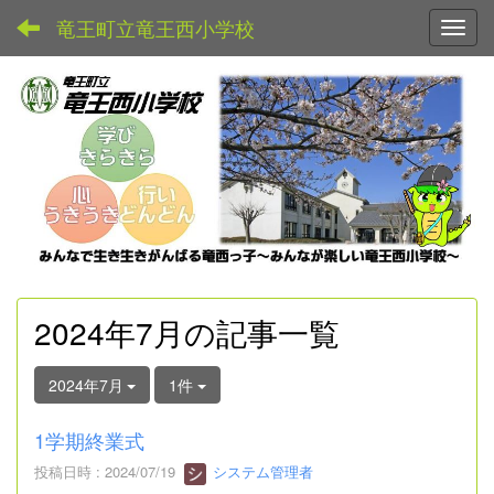
竜王町立竜王西小学校
Toggl
2024年7月の記事一覧
2024年7月
1件
1学期終業式
投稿日時 : 2024/07/19
システム管理者