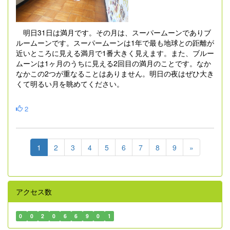
明日31日は満月です。その月は、スーパームーンでありブ
ルームーンです。スーパームーンは1年で最も地球との距離が
近いところに見える満月で1番大きく見えます。また、ブルー
ムーンは1ヶ月のうちに見える2回目の満月のことです。なか
なかこの2つが重なることはありません。明日の夜はぜひ大き
くて明るい月を眺めてください。
2
1
2
3
4
5
6
7
8
9
»
アクセス数
0
0
2
0
6
6
9
0
1