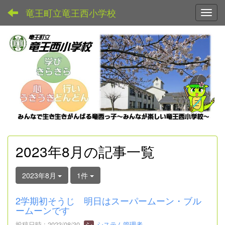
竜王町立竜王西小学校
Toggl
2023年8月の記事一覧
2023年8月
1件
2学期初そうじ 明日はスーパームーン・ブル
ームーンです
投稿日時 : 2023/08/30
システム管理者