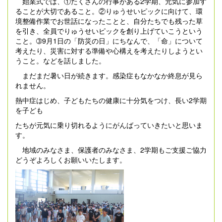
始業式では、①たくさんの行事がある2学期、元気に参加す
ることが大切であること。②りゅうせいピックに向けて、環
境整備作業でお世話になったことと、自分たちでも残った草
を引き、全員でりゅうせいピックを創り上げていこうという
こと。➂9月1日の「防災の日」にちなんで、「命」について
考えたり、災害に対する準備や心構えを考えたりしようとい
うこと。などを話しました。
まだまだ暑い日が続きます。感染症もなかなか終息が見ら
れません。
熱中症はじめ、子どもたちの健康に十分気をつけ、長い2学期
を子ども
たちが元気に乗り切れるようにがんばっていきたいと思いま
す。
地域のみなさま、保護者のみなさま、2学期もご支援ご協力
どうぞよろしくお願いいたします。