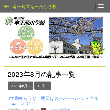
竜王町立竜王西小学校
Toggl
2023年8月の記事一覧
2023年8月
10件
2学期初そうじ 明日はスーパームーン・ブル
ームーンです
投稿日時 : 2023/08/30
システム管理者