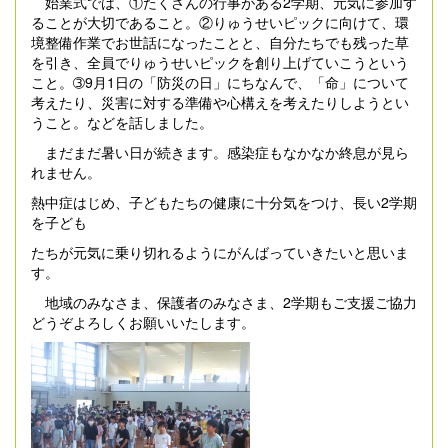
始業式では、①たくさんの行事がある2学期、元気に参加す
ることが大切であること。②りゅうせいピックに向けて、環
境整備作業でお世話になったことと、自分たちでも残った草
を引き、全員でりゅうせいピックを創り上げていこうという
こと。➂9月1日の「防災の日」にちなんで、「命」について
考えたり、災害に対する準備や心構えを考えたりしようとい
うこと。などを話しました。
まだまだ暑い日が続きます。感染症もなかなか終息が見ら
れません。
熱中症はじめ、子どもたちの健康に十分気をつけ、長い2学期
を子ども
たちが元気に乗り切れるようにがんばっていきたいと思いま
す。
地域のみなさま、保護者のみなさま、2学期もご支援ご協力
どうぞよろしくお願いいたします。