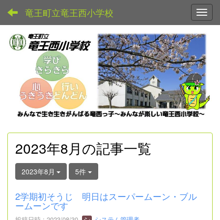
竜王町立竜王西小学校
Toggl
2023年8月の記事一覧
2023年8月
5件
2学期初そうじ 明日はスーパームーン・ブル
ームーンです
投稿日時 : 2023/08/30
システム管理者