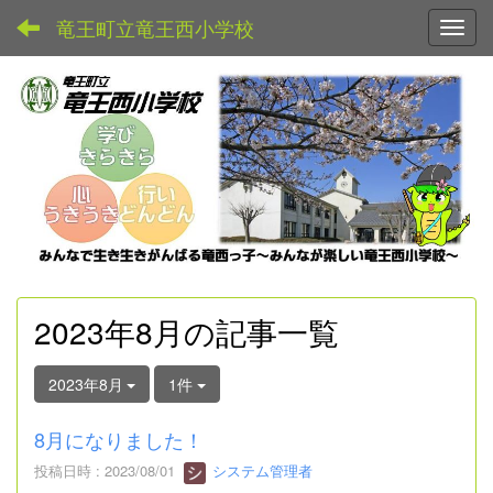
竜王町立竜王西小学校
Toggl
2023年8月の記事一覧
2023年8月
1件
8月になりました！
投稿日時 : 2023/08/01
システム管理者