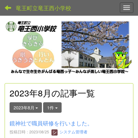
竜王町立竜王西小学校
Toggl
2023年8月の記事一覧
2023年8月
1件
鏡神社で職員研修を行いました。
投稿日時 : 2023/08/25
システム管理者