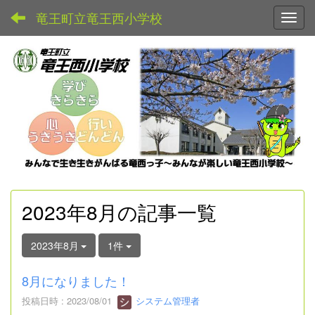
竜王町立竜王西小学校
Toggl
2023年8月の記事一覧
2023年8月
1件
8月になりました！
投稿日時 : 2023/08/01
システム管理者