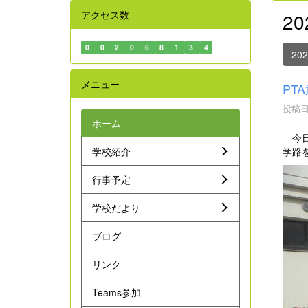
アクセス数
2
0
0
2
0
6
8
1
3
4
20
メニュー
PT
投稿日時
ホーム
今日
学路
学校紹介
行事予定
学校だより
ブログ
リンク
Teams参加