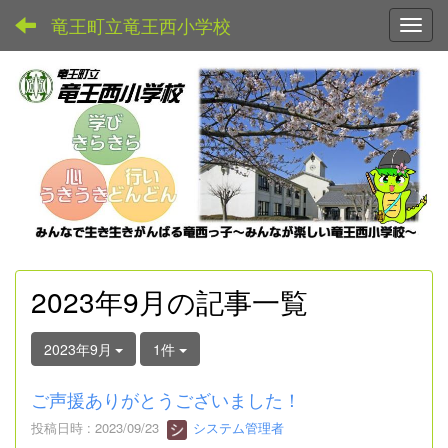
竜王町立竜王西小学校
Toggl
2023年9月の記事一覧
2023年9月
1件
ご声援ありがとうございました！
投稿日時 : 2023/09/23
システム管理者