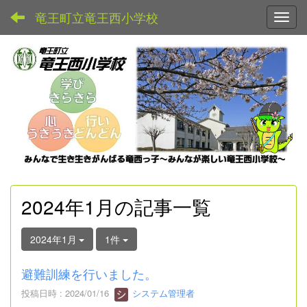
竜王町立竜王西小学校
Toggl
2024年1月の記事一覧
2024年1月
1件
避難訓練を行いました。
投稿日時 : 2024/01/16
システム管理者