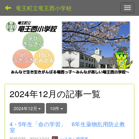
竜王町立竜王西小学校
Toggl
2024年12月の記事一覧
2024年12月
10件
4・5年生「命の学習」 6年生薬物乱用防止教
室
投稿日時 : 2024/12/04
システム管理者