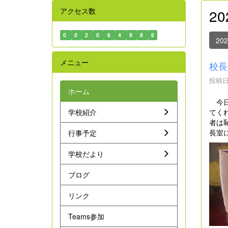
アクセス数
2
0
0
2
0
6
4
9
8
6
20
メニュー
校長
投稿日時
ホーム
今日
てく
学校紹介
者は
長室
行事予定
学校だより
ブログ
リンク
Teams参加