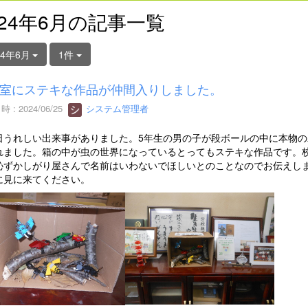
024年6月の記事一覧
24年6月
1件
室にステキな作品が仲間入りしました。
 : 2024/06/25
システム管理者
うれしい出来事がありました。5年生の男の子が段ボールの中に本物の
れました。箱の中が虫の世界になっているとってもステキな作品です。
恥ずかしがり屋さんで名前はいわないでほしいとのことなのでお伝えし
に見に来てください。