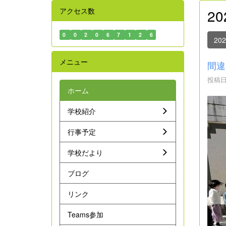
アクセス数
2
0
0
2
0
6
7
1
2
6
20
メニュー
間違
投稿日時
ホーム
学校紹介
行事予定
学校だより
ブログ
リンク
Teams参加