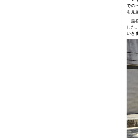
での
を見
最初
した
いき