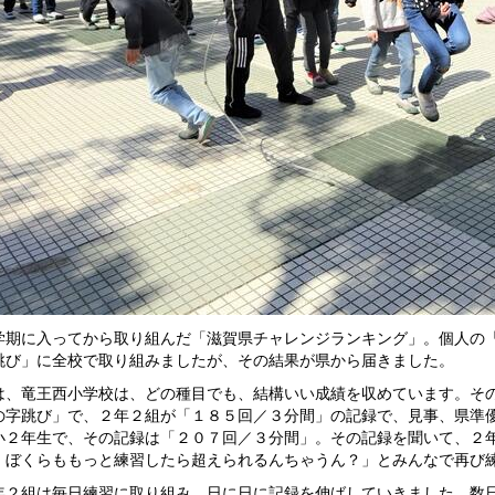
期に入ってから取り組んだ「滋賀県チャレンジランキング」。個人の「
跳び」に全校で取り組みましたが、その結果が県から届きました。
、竜王西小学校は、どの種目でも、結構いい成績を収めています。その
の字跳び」で、２年２組が「１８５回／３分間」の記録で、見事、県準
小２年生で、その記録は「２０７回／３分間」。その記録を聞いて、２
、ぼくらももっと練習したら超えられるんちゃうん？」とみんなで再び
２組は毎日練習に取り組み、日に日に記録を伸ばしていきました。数日