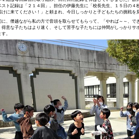
ベスト記録は「２１４回」。担任の伊藤先生に「校長先生、１５日の４
届けに来てください！」と頼まれ、今日しっかりと子どもたちの挑戦を
に、僭越ながら私の方で音頭を取らせてもらって、「やれば～～、でき
。得意な子たちはより速く、そして苦手な子たちには仲間がしっかりサ
ます。