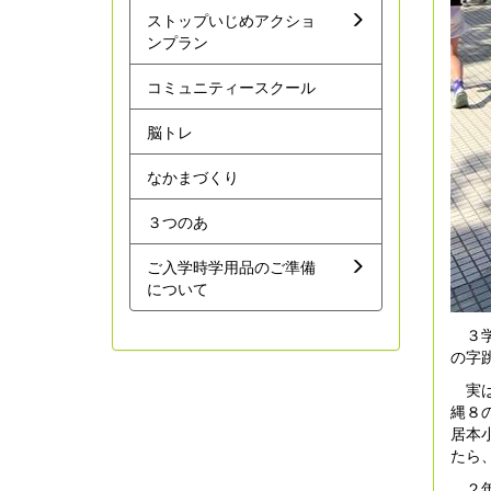
ストップいじめアクショ
ンプラン
コミュニティースクール
脳トレ
なかまづくり
３つのあ
ご入学時学用品のご準備
について
３学
の字
実は
縄８
居本
たら
２年