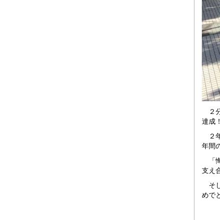
２分
達成
２年
年間
「悔
支え
そし
めで