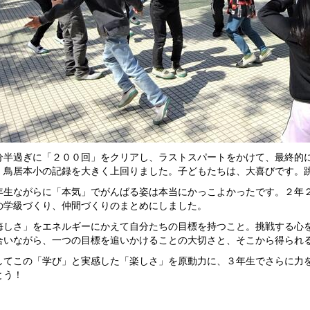
半過ぎに「２００回」をクリアし、ラストスパートをかけて、最終的に
！鳥居本小の記録を大きく上回りました。子どもたちは、大喜びです。
生ながらに「本気」でがんばる姿は本当にかっこよかったです。２年２
の学級づくり、仲間づくりのまとめにしました。
しさ」をエネルギーにかえて自分たちの目標を持つこと。挑戦する心を
合いながら、一つの目標を追いかけることの大切さと、そこから得られ
てこの「学び」と実感した「楽しさ」を原動力に、３年生でさらに力を
とう！