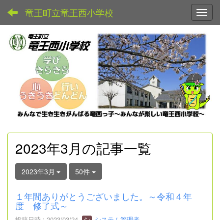
竜王町立竜王西小学校
Toggl
2023年3月の記事一覧
2023年3月
50件
１年間ありがとうございました。～令和４年
度 修了式～
投稿日時 : 2023/03/24
システム管理者