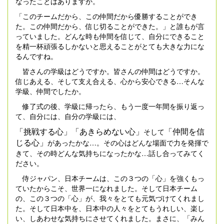
なったことはありますか。
「このチームだから、この仲間だから優勝することができ
た。この仲間だから、信じ切ることができた。」と誰もが言
っていました。どんな時も仲間を信じて、自分にできること
を精一杯頑張るしかないと思えることがとても大きな力にな
るんですね。
皆さんの学級はどうですか。皆さんの仲間はどうですか。
信じあえる、そして支え合える、心から安心できる…そんな
学級、仲間でしたか。
修了式の後、学級に帰ったら、もう一度一年間を振り返っ
て、自分には、自分の学級には、
「挑戦する心」「あきらめない心」
「仲間を信
そして
じる心」
があったかな…。その心はどんな場面で力を発揮で
きて、その時どんな気持ちになったかな…話し合ってみてく
ださい。
侍ジャパン、日本チームは、この３つの「心」を強くもっ
ていたからこそ、世界一になれました。そして日本チーム
の、この３つの「心」が、我々をとても元気づけてくれまし
た。そして日本中を、日本中の人々をとてもうれしい、楽し
い、しあわせな気持ちにさせてくれました。まさに、「みん