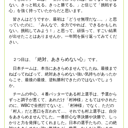
ない。きっと戦える。きっと勝てる。」と信じて「挑戦する
心」を強く持っていたからだと思います。
皆さんはどうですか、最初は「どうせ無理だな…。」と思
っていたのに、「みんなで、全力でやれば、できるかもしれ
ない。挑戦してみよう！」と思って、頑張って、すごい結果
が出せたことはありませんか。一年間を振り返ってみてくだ
さい。
「絶対、あきらめない心」
２つ目は、
です。
日本チームは、本当にあきらめませんでしたね。最後まで
ねばってねばって、絶対あきらめない強い気持ちがあったか
らこそ、最後の最後、逆転勝利できたのではないでしょう
か。
チームの中心、４番バッターである村上選手は、予選から
ずっと調子が悪くて、あれだけ「村神様」ともてはやされた
のに、WBCで全然打てないと、「村神様」でなく、ただの
「村人」だと悪口を言われて…、それでも村上選手は、自分
をあきらめませんでした。一番肝心な準決勝や決勝で、しっ
かりと力を発揮してくれました。日本の選手たちの、この絶