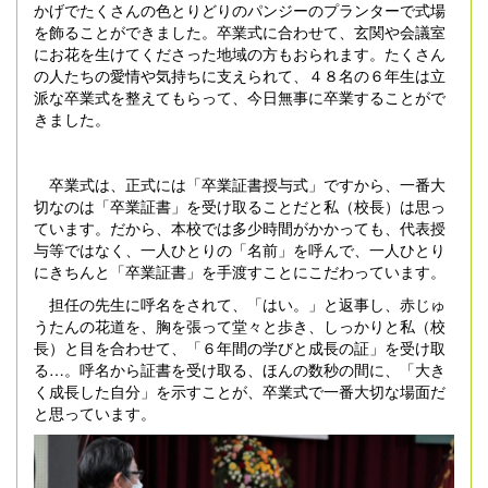
かげでたくさんの色とりどりのパンジーのプランターで式場
を飾ることができました。卒業式に合わせて、玄関や会議室
にお花を生けてくださった地域の方もおられます。たくさん
の人たちの愛情や気持ちに支えられて、４８名の６年生は立
派な卒業式を整えてもらって、今日無事に卒業することがで
きました。
卒業式は、正式には「卒業証書授与式」ですから、一番大
切なのは「卒業証書」を受け取ることだと私（校長）は思っ
ています。だから、本校では多少時間がかかっても、代表授
与等ではなく、一人ひとりの「名前」を呼んで、一人ひとり
にきちんと「卒業証書」を手渡すことにこだわっています。
担任の先生に呼名をされて、「はい。」と返事し、赤じゅ
うたんの花道を、胸を張って堂々と歩き、しっかりと私（校
長）と目を合わせて、「６年間の学びと成長の証」を受け取
る…。呼名から証書を受け取る、ほんの数秒の間に、「大き
く成長した自分」を示すことが、卒業式で一番大切な場面だ
と思っています。