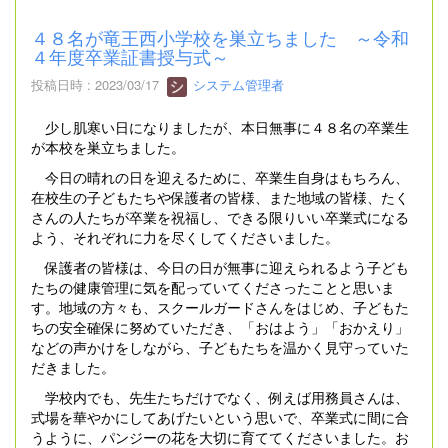
４８名が竜王西小学校を巣立ちました ～令和
４年度卒業証書授与式～
投稿日時 : 2023/03/17
システム管理者
少し肌寒い日になりましたが、本日無事に４８名の卒業生
が本校を巣立ちました。
今日の晴れの日を迎えるために、卒業生自身はもちろん、
在校生の子どもたちや保護者の皆様、また地域の皆様、たく
さんの人たちが卒業を祝福し、できる限りいい卒業式になる
よう、それぞれに力を尽くしてくださいました。
保護者の皆様は、今日の日が無事に迎えられるよう子ども
たちの健康管理に気を配っていてくださったことと思いま
す。地域の方々も、スクールガードさんをはじめ、子どもた
ちの安全確保に努めていただき、「おはよう」「おかえり」
などの声かけをしながら、子どもたちを温かく見守っていた
だきました。
学校内でも、先生たちだけでなく、例えば用務員さんは、
式場を華やかにしてあげたいという思いで、卒業式に間に合
うように、パンジーの花を大切に育ててくださいました。お