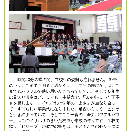
１時間20分の式の間、在校生の姿勢も崩れません。３年生
の声はどこまでも明るく温かく…、４年生の呼びかけはどこ
までもパワフルで熱い思いがこもっていて…、そして５年生
の見送り演奏はどこまでも一生懸命で、思いの詰まった丁寧
さを感じます…。それぞれの学年の「よさ」が重なり合っ
て、すばらしい卒業式になりました。竜西小らしく、ビシッ
と引き締まっていて、そしてここ一番の「全力パワフルパワ
ー」…このメリハリのきいた校風が本校の誇りです。全校で
歌う「ビリーブ」の歌声の響きは、子どもたちの心が一つに