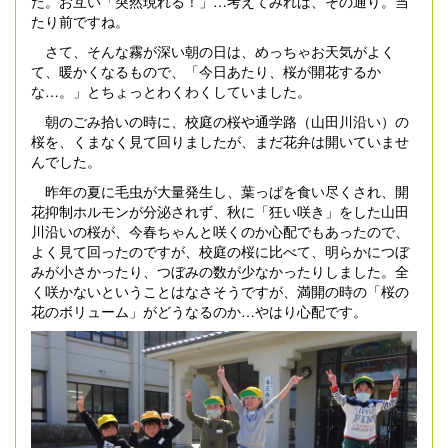
た。お互い「突然現れる！」…考えてみれば、その通り。当
たり前ですね。
さて、そんな霧が深い朝の日は、めっちゃお天気がよく
て、暖かくなるもので、「今日あたり、桜が開花するか
な…。」とちょっとわくわくしていました。
朝のごみ拾いの時に、校庭の桜や通学路（山田川沿い）の
桜を、くまなく見て回りましたが、まだ花弁は開いていませ
んでした。
昨年の夏に毛虫が大量発生し、葉っぱを食い尽くされ、開
花抑制ホルモンが分泌されず、秋に「狂い咲き」をした山田
川沿いの桜が、今春ちゃんと咲くのか心配でもあったので、
よく見て回ったのですが、校庭の桜に比べて、明らかにつぼ
みが小さかったり、つぼみの数が少なかったりしました。全
く咲かないということはなさそうですが、満開の時の「桜の
花のボリューム」がどうなるのか…やはり心配です。