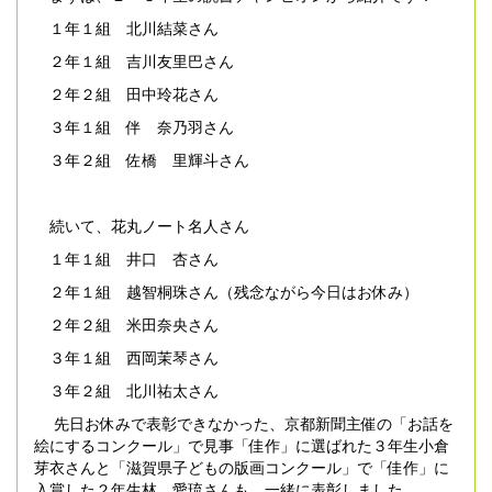
１年１組 北川結菜さん
２年１組 吉川友里巴さん
２年２組 田中玲花さん
３年１組 伴 奈乃羽さん
３年２組 佐橋 里輝斗さん
続いて、花丸ノート名人さん
１年１組 井口 杏さん
２年１組 越智桐珠さん（残念ながら今日はお休み）
２年２組 米田奈央さん
３年１組 西岡茉琴さん
３年２組 北川祐太さん
先日お休みで表彰できなかった、京都新聞主催の「お話を
絵にするコンクール」で見事「佳作」に選ばれた３年生小倉
芽衣さんと「滋賀県子どもの版画コンクール」で「佳作」に
入賞した２年生林 愛琉さんも、一緒に表彰しました。