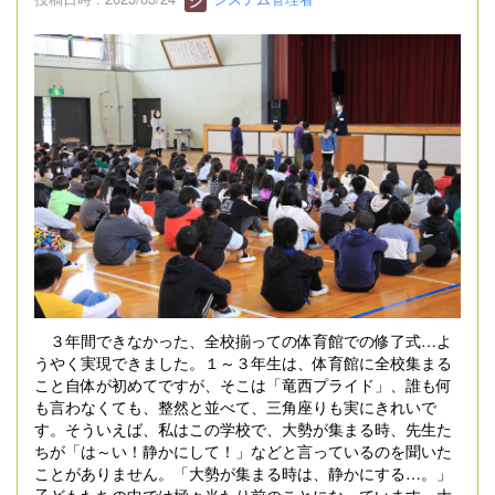
３年間できなかった、全校揃っての体育館での修了式…よ
うやく実現できました。１～３年生は、体育館に全校集まる
こと自体が初めてですが、そこは「竜西プライド」、誰も何
も言わなくても、整然と並べて、三角座りも実にきれいで
す。そういえば、私はこの学校で、大勢が集まる時、先生た
ちが「は～い！静かにして！」などと言っているのを聞いた
ことがありません。「大勢が集まる時は、静かにする…。」
子どもたちの中では極々当たり前のことになっています。大