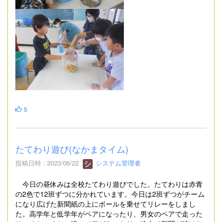
5
たてわり遊び(なかまタイム)
投稿日時 : 2023/06/22
システム管理者
今日の昼休みは全校たてわり遊びでした。たてわりは赤青
の2色で12班ずつに分かれています。今日は2班ずつがチーム
になり広げた新聞紙の上にボールを乗せてリレーをしまし
た。高学年と低学年がペアになったり、男女のペアで走った