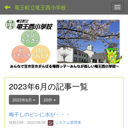
竜王町立竜王西小学校
Toggl
2023年6月の記事一覧
2023年6月
20件
梅干しのビンに水が・・・
投稿日時 : 2023/06/28
システム管理者