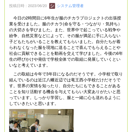
投稿日時 : 2023/06/20
システム管理者
今日の2時間目に6年生が服のチカラプロジェクトの出張授
業を受けました。服のチカラ(命を守る・つながり・気持ち）
の大切さを学びました。また、世界中で起こっている戦争や
紛争、自然災害などによって、その服が満足に手に入らない
子どもたちがいることを教えてもらいました。自分たちが着
られなくなった服を現地に送ることで喜んでもらえることや
社会に貢献できることを動画を交えて学びました。今後の6年
生の呼びかけや発信で学校全体での取組に発展していくとい
いなと考えています。
この取組は今年で3年目になるのだそうです。小学校で取り
組んでいるのは近江八幡近辺では竜王西小学校だけだそうで
す。世界の実情を知ったり、自分たちにもできることがある
ことを知り活動する機会を与えてもらい大変ありがたいと思
っています。しっかり学習し、服と一緒に心も送れるように
していきたいと思います。