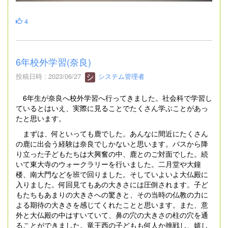
4
6年校外学習(奈良)
投稿日時 : 2023/06/27
システム管理者
6年生が奈良へ校外学習へ行ってきました。社会科で学習し
ているとはいえ、実際に見ることでたくさん学ぶことがあっ
たと思います。
まずは、何といっても鹿でした。あんなに間近にたくさん
の鹿に出会う経験は奈良でしかないと思います。バスから降
り立った子どもたちは大興奮の中、鹿とのご対面でした。続
いて東大寺のウォークラリーを行いました。二月堂や大鐘
楼、南大門などを班で回りました。そしていよいよ大仏殿に
入りました。何回見てもあの大きさには圧倒されます。子ど
もたちもあまりの大きさへの驚きと、その当時の仏教の力に
よる期待の大きさを感じてくれたことと思います。また、意
外と大仏殿の中はすいていて、鼻の穴の大きさの柱の穴を通
ることができました。竜王西の子どもも何人か挑戦し、嬉し