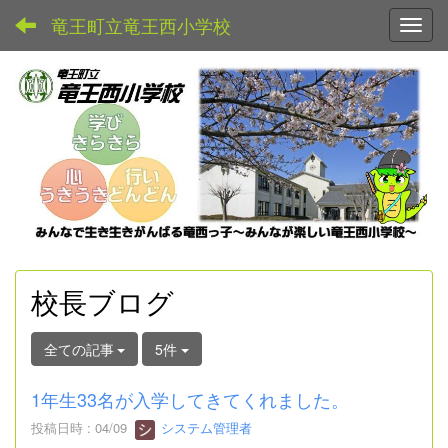
竜王町立竜王西小学校
Toggl
校長ブログ
全ての記事
5件
1年生33名が入学してきてくれました。
投稿日時 : 04/09
システム管理者