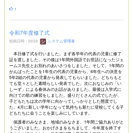
1
令和7年度修了式
投稿日時 : 03/24
システム管理者
本日修了式を行いました。まず各学年の代表の児童に修了
証を渡しました。その後は1年間外国語でお世話になったジェ
ームス先生とお別れのあいさつをしました。そして、1年間の
がんばったことを1年生の代表の児童から、6年生への決意を
5年2組の代表の児童から発表してもらいました。どちらもと
ても堂々とした素晴らしい発表でした。次におなじみの「い
しーず」による春休みのお話がありました。最後は入学式に
向けての歌の練習をしました。盛りだくさんの式でしたが、
子どもたちは次の学年に向かってしっかりとした態度でし
た。4月に新しい学年になって気持ちも新たに登校してくる子
どもたちに会うことを楽しみにしています。
保護者のみなさま、地域のみなさま、1年間ご協力ありがと
うございました。おかげさまをもちまして、今年度を終了す